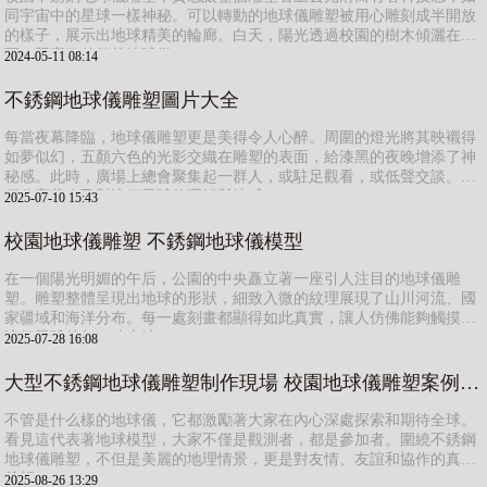
同宇宙中的星球一樣神秘。可以轉動的地球儀雕塑被用心雕刻成半開放
的樣子，展示出地球精美的輪廊。白天，陽光透過校園的樹木傾灑在上
面，照亮了整個的地球儀。
2024-05-11 08:14
不銹鋼地球儀雕塑圖片大全
每當夜幕降臨，地球儀雕塑更是美得令人心醉。周圍的燈光將其映襯得
如夢似幻，五顏六色的光影交織在雕塑的表面，給漆黑的夜晚增添了神
秘感。此時，廣場上總會聚集起一群人，或駐足觀看，或低聲交談。他
們分享著自己對這個星球的理解與情感。
雕塑的制作周期是多久？
2025-07-10 15:43
校園地球儀雕塑 不銹鋼地球儀模型
制作周期會根據雕塑的規模、復雜程度和我們的訂單量而有所
不同。一般來說，有模具的可能需要3到5個工作日，沒有模具
在一個陽光明媚的午后，公園的中央矗立著一座引人注目的地球儀雕
的需要20到30個工作日，而大型復雜的項目可能需要幾個月來
塑。雕塑整體呈現出地球的形狀，細致入微的紋理展現了山川河流、國
家疆域和海洋分布。每一處刻畫都顯得如此真實，讓人仿佛能夠觸摸到
完成。我們會與客戶保持溝通，確保按時交付。
這個星球的每一寸土地。
2025-07-28 16:08
大型不銹鋼地球儀雕塑制作現場 校園地球儀雕塑案例分享
不管是什么樣的地球儀，它都激勵著大家在內心深處探索和期待全球。
看見這代表著地球模型，大家不僅是觀測者，都是參加者。圍繞不銹鋼
地球儀雕塑，不但是美麗的地理情景，更是對友情、友誼和協作的真誠
希望。
2025-08-26 13:29