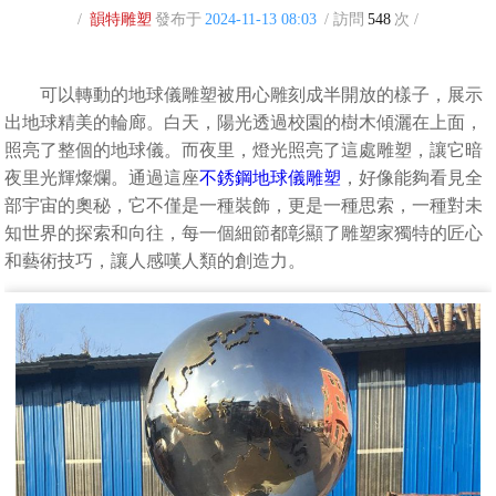
/
韻特雕塑
發布于
2024-11-13 08:03
/ 訪問
548
次 /
可以轉動的地球儀雕塑被用心雕刻成半開放的樣子，展示
出地球精美的輪廊。白天，陽光透過校園的樹木傾灑在上面，
照亮了整個的地球儀。而夜里，燈光照亮了這處雕塑，讓它暗
夜里光輝燦爛。通過這座
不銹鋼地球儀雕塑
，好像能夠看見全
部宇宙的奧秘，它不僅是一種裝飾，更是一種思索，一種對未
知世界的探索和向往，每一個細節都彰顯了雕塑家獨特的匠心
和藝術技巧，讓人感嘆人類的創造力。