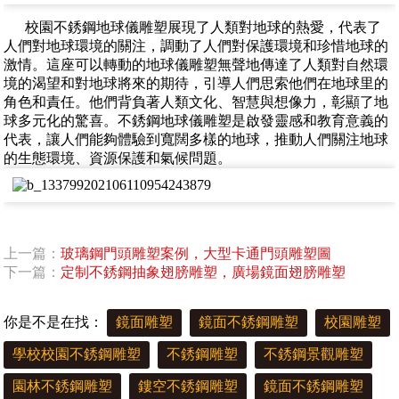
校園不銹鋼地球儀雕塑展現了人類對地球的熱愛，代表了
人們對地球環境的關注，調動了人們對保護環境和珍惜地球的
激情。這座可以轉動的地球儀雕塑無聲地傳達了人類對自然環
境的渴望和對地球將來的期待，引導人們思索他們在地球里的
角色和責任。他們背負著人類文化、智慧與想像力，彰顯了地
球多元化的驚喜。不銹鋼地球儀雕塑是啟發靈感和教育意義的
代表，讓人們能夠體驗到寬闊多樣的地球，推動人們關注地球
的生態環境、資源保護和氣候問題。
上一篇：
玻璃鋼門頭雕塑案例，大型卡通門頭雕塑圖
下一篇：
定制不銹鋼抽象翅膀雕塑，廣場鏡面翅膀雕塑
你是不是在找：
鏡面雕塑
鏡面不銹鋼雕塑
校園雕塑
學校校園不銹鋼雕塑
不銹鋼雕塑
不銹鋼景觀雕塑
園林不銹鋼雕塑
鏤空不銹鋼雕塑
鏡面不銹鋼雕塑