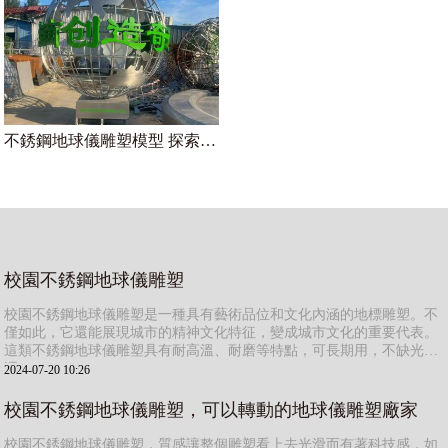
你們可以根據我的需求定制雕塑嗎？
是的，我們提供定制化的服務，根據客戶的需求和想法，我們
的設計師和工匠會與您緊密合作，打造出符合您要求的獨特雕
塑作品。
不銹鋼地球儀雕塑模型 探索地理知識好幫手
校園不銹鋼地球儀雕塑
校園不銹鋼地球儀雕塑是一種具有藝術品位和文化內涵的地標雕塑。不
雕塑的材料有哪些選擇？
僅如此，它還能展現城市的精神文化特征，變成城市文化的重要代表。
這類不銹鋼地球儀雕塑具有耐高溫、耐磨等特點，可長期用，不缺光
澤。
2024-07-20 10:26
我們主要使用不銹鋼、玻璃鋼和鑄銅等材料進行雕塑制作。不
銹鋼具有耐候性和抗腐蝕性，玻璃鋼輕便且易于塑造，鑄銅則
校園不銹鋼地球儀雕塑，可以轉動的地球儀雕塑廠家
具備傳統藝術的質感和永久性。
校園不銹鋼地球儀雕塑，質感讓整個雕塑看上去光滑而有著科技感，如